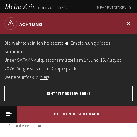
MEHR ENTDECKEN
+
ACHTUNG
Die wahrscheinlich heisseste 🔥 Empfehlung dieses
Sommers!
Unser SATAMA Aufgussscharmützel am 14. und 15. August
2026. Aufgüsse satt im Doppelpack..
Weitere Infos 👉
hier
!
EINTRITT RESERVIEREN!
BUCHEN & SCHENKEN
An- und Abreisedatum