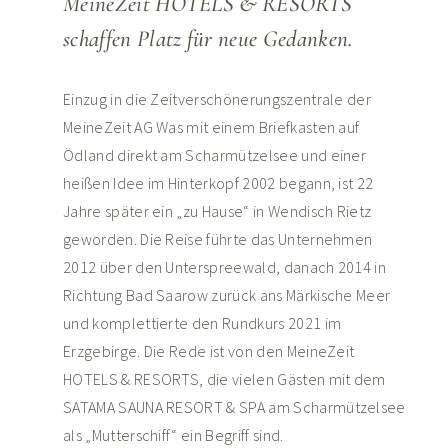
MeineZeit HOTELS & RESORTS
schaffen Platz für neue Gedanken.
Einzug in die Zeitverschönerungszentrale der
MeineZeit AG Was mit einem Briefkasten auf
Ödland direkt am Scharmützelsee und einer
heißen Idee im Hinterkopf 2002 begann, ist 22
Jahre später ein „zu Hause“ in Wendisch Rietz
geworden. Die Reise führte das Unternehmen
2012 über den Unterspreewald, danach 2014 in
Richtung Bad Saarow zurück ans Märkische Meer
und komplettierte den Rundkurs 2021 im
Erzgebirge. Die Rede ist von den MeineZeit
HOTELS & RESORTS, die vielen Gästen mit dem
SATAMA SAUNA RESORT & SPA am Scharmützelsee
als „Mutterschiff“ ein Begriff sind.