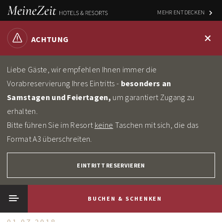
MEHR ENTDECKEN
+
ACHTUNG
Liebe Gäste, wir empfehlen Ihnen immer die
Vorabreservierung Ihres Eintritts -
besonders an
Samstagen und Feiertagen,
um garantiert Zugang zu
erhalten.
Bitte führen Sie im Resort
keine
Taschen mit sich, die das
Format A3 überschreiten.
EINTRITT RESERVIEREN
Home
News
Lazy Sunday - der neue Nachmittags-Tarif am Sonntag
BUCHEN & SCHENKEN