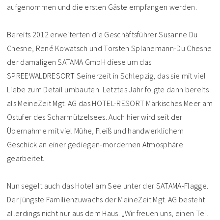
aufgenommen und die ersten Gäste empfangen werden.
Bereits 2012 erweiterten die Geschäftsführer Susanne Du
Chesne, René Kowatsch und Torsten Splanemann-Du Chesne
der damaligen SATAMA GmbH diese um das
SPREEWALDRESORT Seinerzeit in Schlepzig, das sie mit viel
Liebe zum Detail umbauten. Letztes Jahr folgte dann bereits
als MeineZeit Mgt. AG das HOTEL-RESORT Märkisches Meer am
Ostufer des Scharmützelsees. Auch hier wird seit der
Übernahme mit viel Mühe, Fleiß und handwerklichem
Geschick an einer gediegen-mordernen Atmosphäre
gearbeitet.
Nun segelt auch das Hotel am See unter der SATAMA-Flagge.
Der jüngste Familienzuwachs der MeineZeit Mgt. AG besteht
allerdings nicht nur aus dem Haus. „Wir freuen uns, einen Teil