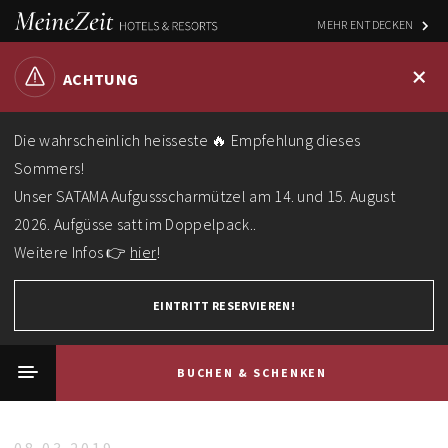
MEHR ENTDECKEN
+
ACHTUNG
Die wahrscheinlich heisseste 🔥 Empfehlung dieses
Sommers!
Unser SATAMA Aufgussscharmützel am 14. und 15. August
2026. Aufgüsse satt im Doppelpack..
Weitere Infos 👉
hier
!
EINTRITT RESERVIEREN!
BUCHEN & SCHENKEN
Home
News
36 neue Kajüten für das SATAMA Sauna Resort & Spa am Scharmützelsee