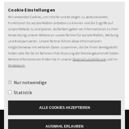
Cookie Einstellungen
Wir verwenden Cookies, um Inhalte und Anzeigen zu personalisieren,
Funktionen für soziale Medien anbieten zu können und die Zugriffe auf
unsere Website zu analysieren. Außerdem geben wir Informationen zu Ihrer
Verwendung unserer Website an unsere Partner für soziale Medien, Werbung
NEWSLETTER
und Analysen weiter. Unsere Partner führen diese Informationen
möglicherweise mit weiteren Daten zusammen, die Sie ihnen bereitgestellt
MeineZeit-Post
haben oder die Sie im Rahmen Ihrer Nutzung der Dienste gesammelt haben.
Weitere Informationen finden Sie in unserer
Datenschutzerklärung
und im
Impressum
.
Nur notwendige
Statistik
ALLE COOKIES AKZEPTIEREN
Umweltbeitrag
Impressum
© 2026 by
AUSWAHL ERLAUBEN