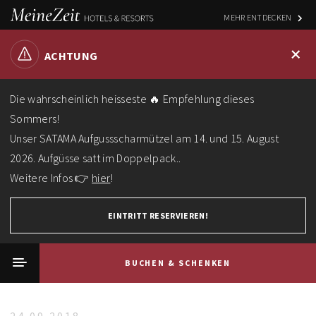
MEHR ENTDECKEN
+
ACHTUNG
Die wahrscheinlich heisseste 🔥 Empfehlung dieses
Sommers!
Unser SATAMA Aufgussscharmützel am 14. und 15. August
2026. Aufgüsse satt im Doppelpack..
Weitere Infos 👉
hier
!
EINTRITT RESERVIEREN!
BUCHEN & SCHENKEN
Home
News
AUFGUSS-WELTMEISTERSCHAFT verzaubert 3000 Gäste.