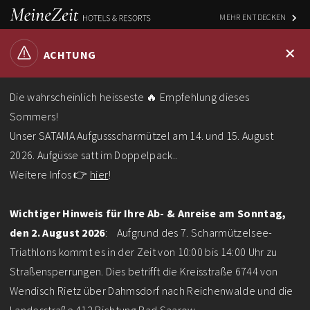
MEHR ENTDECKEN
+
ACHTUNG
Die wahrscheinlich heisseste 🔥 Empfehlung dieses
Sommers!
Unser SATAMA Aufgussscharmützel am 14. und 15. August
2026. Aufgüsse satt im Doppelpack..
Weitere Infos 👉
hier
!
Wichtiger Hinweis für Ihre Ab- & Anreise am Sonntag,
den 2. August 2026
: Aufgrund des 7. Scharmützelsee-
Triathlons kommt es in der Zeit von 10:00 bis 14:00 Uhr zu
Home
Events
SATAMA Saunanächte
Straßensperrungen. Dies betrifft die Kreisstraße 6744 von
Wendisch Rietz über Dahmsdorf nach Reichenwalde und die