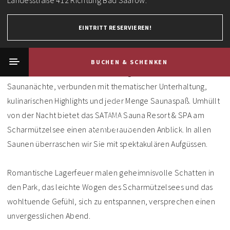
UMHÜLLT VON EINER NEUEN NÄCHTLICHEN
Landesstraße 412 Richtung Bad Saarow.
EVENTATMOSPHÄRE
EINTRITT RESERVIEREN!
SATAMA Saunanächte
BUCHEN & SCHENKEN
Traditionell veranstalten wir außergewöhnliche
Saunanächte, verbunden mit thematischer Unterhaltung,
kulinarischen Highlights und jeder Menge Saunaspaß. Umhüllt
von der Nacht bietet das SATAMA Sauna Resort & SPA am
Scharmützelsee einen atemberaubenden Anblick. In allen
Saunen überraschen wir Sie mit spektakulären Aufgüssen.
Romantische Lagerfeuer malen geheimnisvolle Schatten in
den Park, das leichte Wogen des Scharmützelsees und das
wohltuende Gefühl, sich zu entspannen, versprechen einen
unvergesslichen Abend.