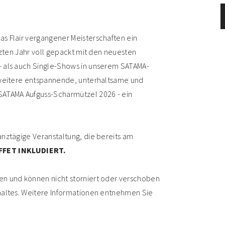
s Flair vergangener Meisterschaften ein
tzten Jahr voll gepackt mit den neuesten
- als auch Single-Shows in unserem SATAMA-
l weitere entspannende, unterhaltsame und
SATAMA Aufguss-Scharmützel 2026 - ein
anztägige Veranstaltung, die bereits am
FFET INKLUDIERT.
en und können nicht storniert oder verschoben
haltes. Weitere Informationen entnehmen Sie