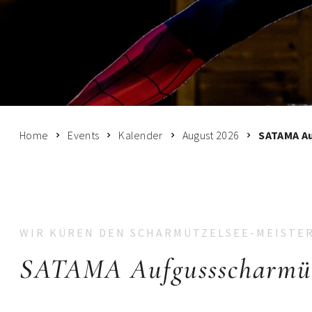
Home
Events
Kalender
August 2026
SATAMA Au
WIR KÜREN DEN SCHARMÜTZELSEE-MEISTE
SATAMA Aufgussscharmütz