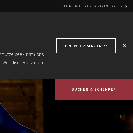
WEITERE HOTELS & RESORTS ENTDECKEN
+
EINTRITT RESERVIEREN!
rmützelsee-Triathlons
on Wendisch Rietz über
BUCHEN & SCHENKEN