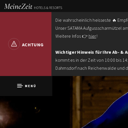
Die wahrscheinlich heisseste 🔥 Emp
Unser SATAMA Aufgussscharmützel am 
Weitere Infos 👉
hier
!
ACHTUNG
Wichtiger Hinweis für Ihre Ab- & 
kommt es in der Zeit von 10:00 bis 14
Dahmsdorf nach Reichenwalde und di
MENÜ