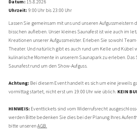
Datum:
15.8.2026
Uhrzeit:
9:00 Uhr bis 23:00 Uhr
Lassen Sie gemeinsam mit uns und unseren Aufgussmeistern da
bisschen aufleben. Unser kleines Saunafest ist wie auch im le
Kreationen unserer Aufgussmeister. Erleben Sie sowohl Team
Theater. Und natürlich gibt es auch rund um Kelle und Kübe
kulinarische Momente in unserem Saunapark zu erleben. Das 
Saunafest rund um den Show-Aufguss.
Achtung:
Bei diesem Event handelt es sich um eine jeweils g
vormittag startet, nicht erst um 19:00 Uhr wie üblich.
KEIN BU
HINWEIS:
Eventtickets sind vom Widerrufsrecht ausgeschloss
werden Bitte bedenken Sie dies bei der Planung Ihres Aufent
bitte unseren
AGB.